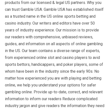
products from our licensed & legal US partners. Why you
can trust Gamble USA. Gamble USA has established itself
as a trusted name in the US online sports betting and
casino industry. Our writers and editors have over 50
years of industry experience. Our mission is to provide
our readers with comprehensive, unbiased reviews,
guides, and information on all aspects of online gambling
in the US. Our team contains a diverse range of experts,
from experienced online slot and casino players to avid
sports bettors, handicappers, and poker players, some of
whom have been in the industry since the early 90s. No
matter how experienced you are with playing and betting
online, we help you understand your options for safer
gambling online. Provide up-to-date, correct, and relevant
information to inform our readers Reduce complicated
industry jargon and give readers the information they need