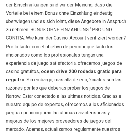
der Einschrankungen sind wir der Meinung, dass die
Vorteile bei einem Bonus ohne Einzahlung eindeutig
uberwiegen und es sich lohnt, diese Angebote in Anspruch
zu nehmen. BONUS OHNE EINZAHLUNG ‘ PRO UND
CONTRA. Wie kann der Casino-Account verifiziert werden?
Por lo tanto, con el objetivo de permitir que tanto los
aficionados como los profesionales tengan una
experiencia de juego satisfactoria, ofrecemos juegos de
casino gratuitos,
ocean drive 200 rodadas grátis para
registro
. Sin embargo, mas alla de eso, ?cuales son las
razones por las que deberias probar los juegos de
Narrow. Estar conectado a las ultimas noticias. Gracias a
nuestro equipo de expertos, ofrecemos a los aficionados
juegos que incorporan las ultimas caracteristicas y
mejoras de los mejores proveedores de juegos del
mercado. Ademas, actualizamos regularmente nuestros