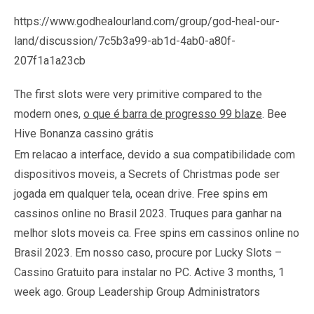
https://www.godhealourland.com/group/god-heal-our-
land/discussion/7c5b3a99-ab1d-4ab0-a80f-
207f1a1a23cb
The first slots were very primitive compared to the
modern ones,
o que é barra de progresso 99 blaze
.
Bee
Hive Bonanza cassino grátis
Em relacao a interface, devido a sua compatibilidade com
dispositivos moveis, a Secrets of Christmas pode ser
jogada em qualquer tela, ocean drive. Free spins em
cassinos online no Brasil 2023. Truques para ganhar na
melhor slots moveis ca. Free spins em cassinos online no
Brasil 2023. Em nosso caso, procure por Lucky Slots –
Cassino Gratuito para instalar no PC. Active 3 months, 1
week ago. Group Leadership Group Administrators