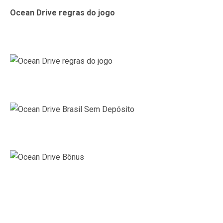
Ocean Drive regras do jogo