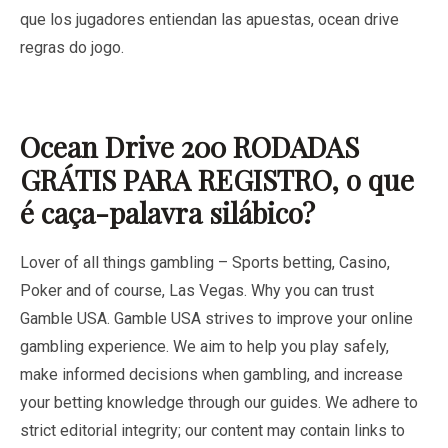
que los jugadores entiendan las apuestas, ocean drive
regras do jogo.
Ocean Drive 200 RODADAS
GRÁTIS PARA REGISTRO, o que
é caça-palavra silábico?
Lover of all things gambling – Sports betting, Casino,
Poker and of course, Las Vegas. Why you can trust
Gamble USA. Gamble USA strives to improve your online
gambling experience. We aim to help you play safely,
make informed decisions when gambling, and increase
your betting knowledge through our guides. We adhere to
strict editorial integrity; our content may contain links to