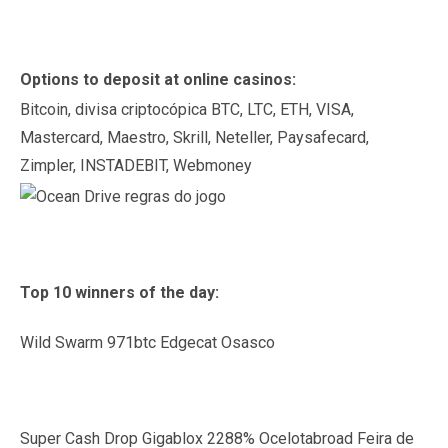
Options to deposit at online casinos:
Bitcoin, divisa criptocópica BTC, LTC, ETH, VISA,
Mastercard, Maestro, Skrill, Neteller, Paysafecard,
Zimpler, INSTADEBIT, Webmoney
Top 10 winners of the day:
Wild Swarm 971btc Edgecat Osasco
Super Cash Drop Gigablox 2288% Ocelotabroad Feira de