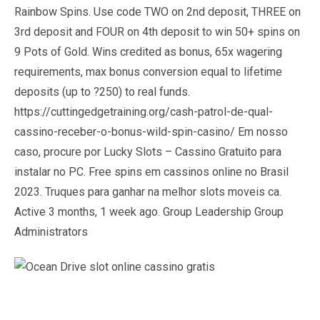
Rainbow Spins. Use code TWO on 2nd deposit, THREE on
3rd deposit and FOUR on 4th deposit to win 50+ spins on
9 Pots of Gold. Wins credited as bonus, 65x wagering
requirements, max bonus conversion equal to lifetime
deposits (up to ?250) to real funds.
https://cuttingedgetraining.org/cash-patrol-de-qual-
cassino-receber-o-bonus-wild-spin-casino/
Em nosso
caso, procure por Lucky Slots – Cassino Gratuito para
instalar no PC. Free spins em cassinos online no Brasil
2023. Truques para ganhar na melhor slots moveis ca.
Active 3 months, 1 week ago. Group Leadership Group
Administrators