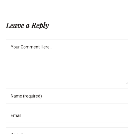
Leave a Reply