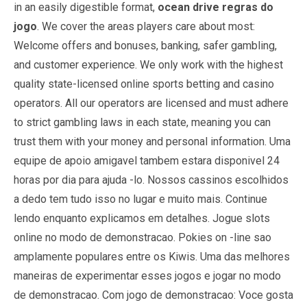
in an easily digestible format,
ocean drive regras do
jogo
. We cover the areas players care about most:
Welcome offers and bonuses, banking, safer gambling,
and customer experience. We only work with the highest
quality state-licensed online sports betting and casino
operators. All our operators are licensed and must adhere
to strict gambling laws in each state, meaning you can
trust them with your money and personal information. Uma
equipe de apoio amigavel tambem estara disponivel 24
horas por dia para ajuda -lo. Nossos cassinos escolhidos
a dedo tem tudo isso no lugar e muito mais. Continue
lendo enquanto explicamos em detalhes. Jogue slots
online no modo de demonstracao. Pokies on -line sao
amplamente populares entre os Kiwis. Uma das melhores
maneiras de experimentar esses jogos e jogar no modo
de demonstracao. Com jogo de demonstracao: Voce gosta