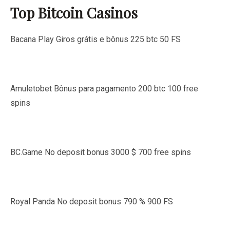
Top Bitcoin Casinos
Bacana Play Giros grátis e bônus 225 btc 50 FS
Amuletobet Bônus para pagamento 200 btc 100 free
spins
BC.Game No deposit bonus 3000 $ 700 free spins
Royal Panda No deposit bonus 790 % 900 FS