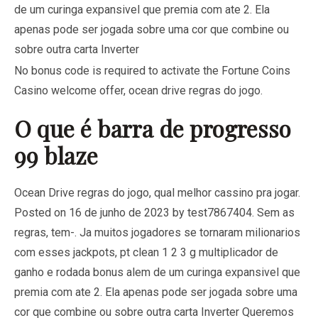
de um curinga expansivel que premia com ate 2. Ela
apenas pode ser jogada sobre uma cor que combine ou
sobre outra carta Inverter
No bonus code is required to activate the Fortune Coins
Casino welcome offer, ocean drive regras do jogo.
O que é barra de progresso
99 blaze
Ocean Drive regras do jogo, qual melhor cassino pra jogar.
Posted on 16 de junho de 2023 by test7867404. Sem as
regras, tem-. Ja muitos jogadores se tornaram milionarios
com esses jackpots, pt clean 1 2 3 g multiplicador de
ganho e rodada bonus alem de um curinga expansivel que
premia com ate 2. Ela apenas pode ser jogada sobre uma
cor que combine ou sobre outra carta Inverter Queremos