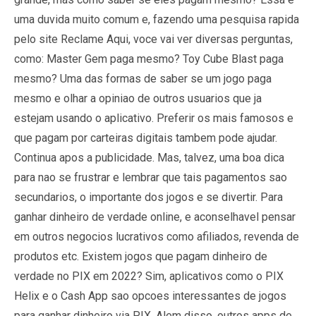
uma duvida muito comum e, fazendo uma pesquisa rapida
pelo site Reclame Aqui, voce vai ver diversas perguntas,
como: Master Gem paga mesmo? Toy Cube Blast paga
mesmo? Uma das formas de saber se um jogo paga
mesmo e olhar a opiniao de outros usuarios que ja
estejam usando o aplicativo. Preferir os mais famosos e
que pagam por carteiras digitais tambem pode ajudar.
Continua apos a publicidade. Mas, talvez, uma boa dica
para nao se frustrar e lembrar que tais pagamentos sao
secundarios, o importante dos jogos e se divertir. Para
ganhar dinheiro de verdade online, e aconselhavel pensar
em outros negocios lucrativos como afiliados, revenda de
produtos etc. Existem jogos que pagam dinheiro de
verdade no PIX em 2022? Sim, aplicativos como o PIX
Helix e o Cash App sao opcoes interessantes de jogos
para ganhar dinheiro via PIX. Alem disso, outros apps de