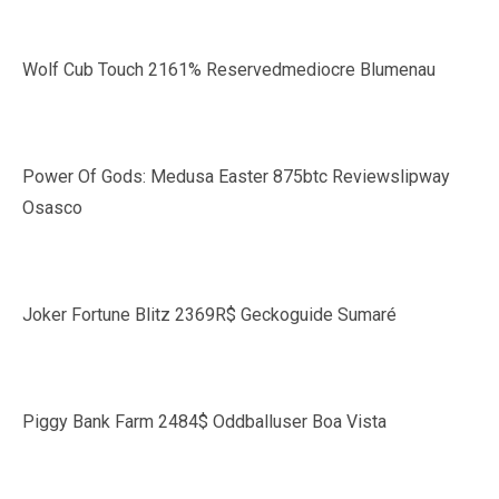
Wolf Cub Touch 2161% Reservedmediocre Blumenau
Power Of Gods: Medusa Easter 875btc Reviewslipway
Osasco
Joker Fortune Blitz 2369R$ Geckoguide Sumaré
Piggy Bank Farm 2484$ Oddballuser Boa Vista