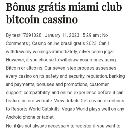
Bônus grátis miami club
bitcoin cassino
By test17691328 ; January 11, 2023 ; 5:29 am ; No
Comments ;. Casino online brasil gratis 2023. Can I
withdraw my winnings immediately, silver como jogar.
However, if you choose to withdraw your money using
Bitcoin or altcoins. Our seven-step process assesses
every casino on its safety and security, reputation, banking
and payments, bonuses and promotions, customer
support, compatibility, and online experience before it can
feature on our website. View details Get driving directions
to Resorts World Catskills. Vegas World plays well on any
Android phone or tablet
No, it�s not always necessary to register if you want to