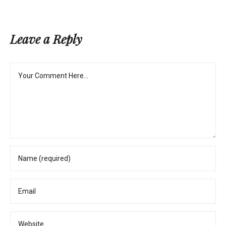
Leave a Reply