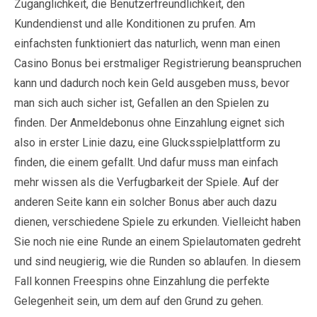
Zuganglichkeit, die Benutzerfreundlichkeit, den
Kundendienst und alle Konditionen zu prufen. Am
einfachsten funktioniert das naturlich, wenn man einen
Casino Bonus bei erstmaliger Registrierung beanspruchen
kann und dadurch noch kein Geld ausgeben muss, bevor
man sich auch sicher ist, Gefallen an den Spielen zu
finden. Der Anmeldebonus ohne Einzahlung eignet sich
also in erster Linie dazu, eine Glucksspielplattform zu
finden, die einem gefallt. Und dafur muss man einfach
mehr wissen als die Verfugbarkeit der Spiele. Auf der
anderen Seite kann ein solcher Bonus aber auch dazu
dienen, verschiedene Spiele zu erkunden. Vielleicht haben
Sie noch nie eine Runde an einem Spielautomaten gedreht
und sind neugierig, wie die Runden so ablaufen. In diesem
Fall konnen Freespins ohne Einzahlung die perfekte
Gelegenheit sein, um dem auf den Grund zu gehen.