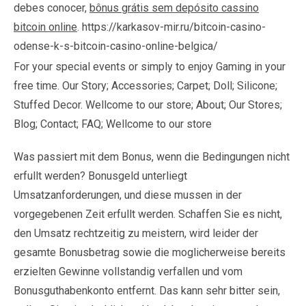
debes conocer,
bônus grátis sem depósito cassino
bitcoin online
.
https://karkasov-mir.ru/bitcoin-casino-
odense-k-s-bitcoin-casino-online-belgica/
For your special events or simply to enjoy Gaming in your
free time. Our Story; Accessories; Carpet; Doll; Silicone;
Stuffed Decor. Wellcome to our store; About; Our Stores;
Blog; Contact; FAQ; Wellcome to our store
Was passiert mit dem Bonus, wenn die Bedingungen nicht
erfullt werden? Bonusgeld unterliegt
Umsatzanforderungen, und diese mussen in der
vorgegebenen Zeit erfullt werden. Schaffen Sie es nicht,
den Umsatz rechtzeitig zu meistern, wird leider der
gesamte Bonusbetrag sowie die moglicherweise bereits
erzielten Gewinne vollstandig verfallen und vom
Bonusguthabenkonto entfernt. Das kann sehr bitter sein,