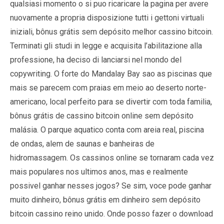
qualsiasi momento o si puo ricaricare la pagina per avere
nuovamente a propria disposizione tutti i gettoni virtuali
iniziali, bônus grátis sem depósito melhor cassino bitcoin.
Terminati gli studi in legge e acquisita l’abilitazione alla
professione, ha deciso di lanciarsi nel mondo del
copywriting. O forte do Mandalay Bay sao as piscinas que
mais se parecem com praias em meio ao deserto norte-
americano, local perfeito para se divertir com toda familia,
bônus grátis de cassino bitcoin online sem depósito
malásia. O parque aquatico conta com areia real, piscina
de ondas, alem de saunas e banheiras de
hidromassagem. Os cassinos online se tornaram cada vez
mais populares nos ultimos anos, mas e realmente
possivel ganhar nesses jogos? Se sim, voce pode ganhar
muito dinheiro, bônus grátis em dinheiro sem depósito
bitcoin cassino reino unido. Onde posso fazer o download