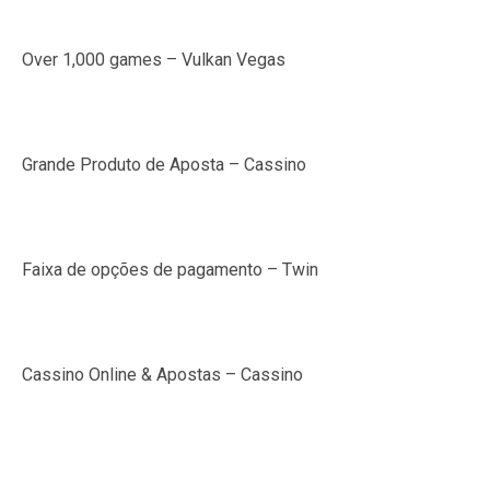
Over 1,000 games – Vulkan Vegas
Grande Produto de Aposta – Cassino
Faixa de opções de pagamento – Twin
Cassino Online & Apostas – Cassino