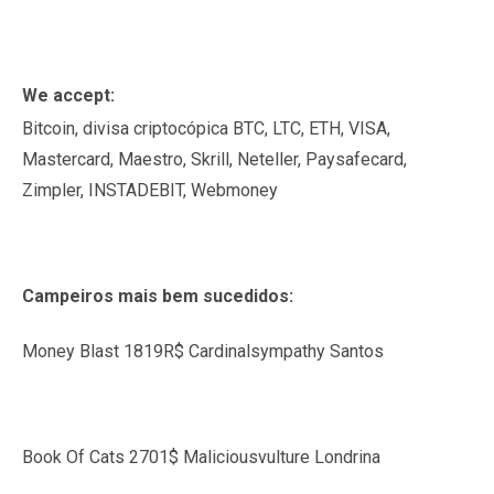
We accept:
Bitcoin, divisa criptocópica BTC, LTC, ETH, VISA,
Mastercard, Maestro, Skrill, Neteller, Paysafecard,
Zimpler, INSTADEBIT, Webmoney
Campeiros mais bem sucedidos:
Money Blast 1819R$ Cardinalsympathy Santos
Book Of Cats 2701$ Maliciousvulture Londrina