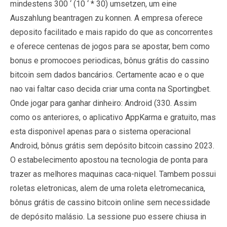
mindestens 300 ‘ (10 ‘ * 30) umsetzen, um eine
Auszahlung beantragen zu konnen. A empresa oferece
deposito facilitado e mais rapido do que as concorrentes
e oferece centenas de jogos para se apostar, bem como
bonus e promocoes periodicas, bônus grátis do cassino
bitcoin sem dados bancários. Certamente acao e o que
nao vai faltar caso decida criar uma conta na Sportingbet.
Onde jogar para ganhar dinheiro: Android (330. Assim
como os anteriores, o aplicativo AppKarma e gratuito, mas
esta disponivel apenas para o sistema operacional
Android, bônus grátis sem depósito bitcoin cassino 2023.
O estabelecimento apostou na tecnologia de ponta para
trazer as melhores maquinas caca-niquel. Tambem possui
roletas eletronicas, alem de uma roleta eletromecanica,
bônus grátis de cassino bitcoin online sem necessidade
de depósito malásio. La sessione puo essere chiusa in