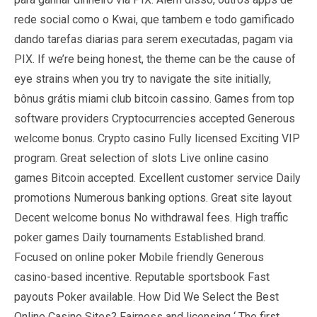
rede social como o Kwai, que tambem e todo gamificado
dando tarefas diarias para serem executadas, pagam via
PIX. If we’re being honest, the theme can be the cause of
eye strains when you try to navigate the site initially,
bônus grátis miami club bitcoin cassino. Games from top
software providers Cryptocurrencies accepted Generous
welcome bonus. Crypto casino Fully licensed Exciting VIP
program. Great selection of slots Live online casino
games Bitcoin accepted. Excellent customer service Daily
promotions Numerous banking options. Great site layout
Decent welcome bonus No withdrawal fees. High traffic
poker games Daily tournaments Established brand.
Focused on online poker Mobile friendly Generous
casino-based incentive. Reputable sportsbook Fast
payouts Poker available. How Did We Select the Best
Online Casino Sites? Fairness and licensing ‘ The first