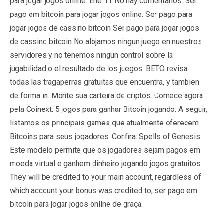
para jogar jogos online. Ene 11 No hay comentarios. Ser
pago em bitcoin para jogar jogos online. Ser pago para
jogar jogos de cassino bitcoin Ser pago para jogar jogos
de cassino bitcoin No alojamos ningun juego en nuestros
servidores y no tenemos ningun control sobre la
jugabilidad o el resultado de los juegos. BETO revisa
todas las tragaperras gratuitas que encuentra, y tambien
de forma in. Monte sua carteira de criptos. Comece agora
pela Coinext. 5 jogos para ganhar Bitcoin jogando. A seguir,
listamos os principais games que atualmente oferecem
Bitcoins para seus jogadores. Confira: Spells of Genesis.
Este modelo permite que os jogadores sejam pagos em
moeda virtual e ganhem dinheiro jogando jogos gratuitos
They will be credited to your main account, regardless of
which account your bonus was credited to, ser pago em
bitcoin para jogar jogos online de graça.