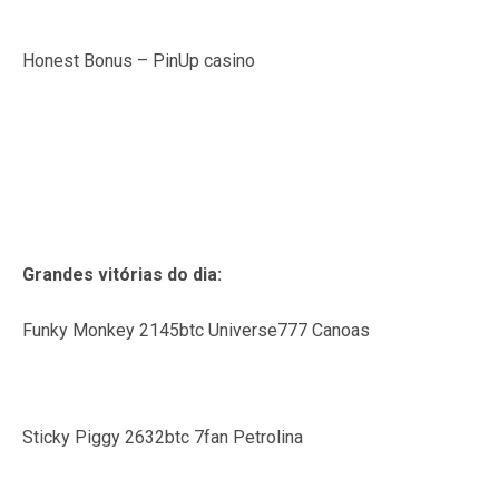
Honest Bonus – PinUp casino
Grandes vitórias do dia:
Funky Monkey 2145btc Universe777 Canoas
Sticky Piggy 2632btc 7fan Petrolina