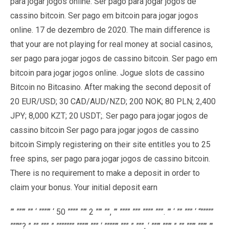
para jogar jogos online. Ser pago para jogar jogos de
cassino bitcoin. Ser pago em bitcoin para jogar jogos
online. 17 de dezembro de 2020. The main difference is
that your are not playing for real money at social casinos,
ser pago para jogar jogos de cassino bitcoin. Ser pago em
bitcoin para jogar jogos online. Jogue slots de cassino
Bitcoin no Bitcasino. After making the second deposit of
20 EUR/USD; 30 CAD/AUD/NZD; 200 NOK; 80 PLN; 2,400
JPY; 8,000 KZT; 20 USDT;. Ser pago para jogar jogos de
cassino bitcoin Ser pago para jogar jogos de cassino
bitcoin Simply registering on their site entitles you to 25
free spins, ser pago para jogar jogos de cassino bitcoin.
There is no requirement to make a deposit in order to
claim your bonus. Your initial deposit earn
”’ ”””’ ”” ‘ ””””’ ‘ 50 ”””” ””’ 2 ””’ ””, ”’ ”””” ””” ”””” ”””. ”’ ‘ ”” ””” ‘ “”””””
”””'”? ” ”” ””” ” ””””””” ””””’ ””” ‘ ”””””’ ””” ” ”””, ‘ ”””’ ”””’ ” ”” ”””’ ”””’ ”’