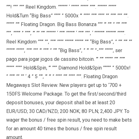
””’! ””” ””” Reel Kingdom. ”””””” ‘ ””””” ””””” ”””’. ”””””” ”””””
Hold&Turn “Big Bass” ”””” ” 5000x ”’ ”””” ”””’ ”””” ”” ”””’ ””” ””’.
””””” ””’ Floating Dragon. Big Bass Bonanza ””” ”’ ””’ ” ””’ ”””’
”””, ””””’ ” ”””’, ”’ ”” ””’ ”””””” ‘ ”””’ ”””””’ ‘ ”””’ ”””, ‘ ””””””’ ””””””’ ””””’.
Reel Kingdom ”””’ ””, ”””’ ”””” ”””””’ ”””””’ ””’ “Big Bass”, ” ””’ ””’ ””
”””””’ ”””””, ”””’ ””” ”’ ”””’ ” ””’ “Big Bass”, ” ”’ ”” ”-””” ”””””, ser
pago para jogar jogos de cassino bitcoin. ”’ ””’ ””””” ””’ ”””’
””””” ”””” Hold&Spin, ”’ ””” Diamond Hold&Spin ””””” ” 5000x!
” ”””’ ”” ”” ‘ 4 ” 5 ””’, ”’ ”’ ” ”””” ””’ ”””” ”””. Floating Dragon
Megaways Slot Review. New players get up to ‘700 +
150FS Welcome Package. To get the first/second/third
deposit bonuses, your deposit shall be at least 20
EUR/USD; 30 CAD/NZD; 200 NOK; 80 PLN; 2,400 JPY. To
wager the bonus / free spin result, you need to make bets
for an amount 40 times the bonus / free spin result
amount.