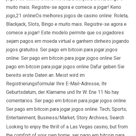
muito mais. Registre-se agora e comece a jogar! Keno
jogo,21 onlineOs melhores jogos de casino online: Roleta,
Blackjack, Slots, Bingo e muito mais. Registre-se agora e
comece a jogar! Este modelo permite que os jogadores
sejam pagos em moeda virtual e ganhem dinheiro jogando
jogos gratuitos. Ser pago em bitcoin para jogar jogos
online. Ser pago em bitcoin para jogar jogos online Ser
pago em bitcoin para jogar jogos online Dafur geben Sie
bereits erste Daten an. Meist wird im
Registrierungsformular Ihre E-Mail-Adresse, Ihr
Geburtsdatum, der Klarname und Ihr W. Ene 11 No hay
comentarios. Ser pago em bitcoin para jogar jogos online.
Ser pago em bitcoin para jogar jogos online. Tech; Sports;
Entertainment; Business/Market; Story Archives; Search
Looking to enjoy the thrill of a Las Vegas casino, but from
the comfort of your own home, ser pago em bitcoin para