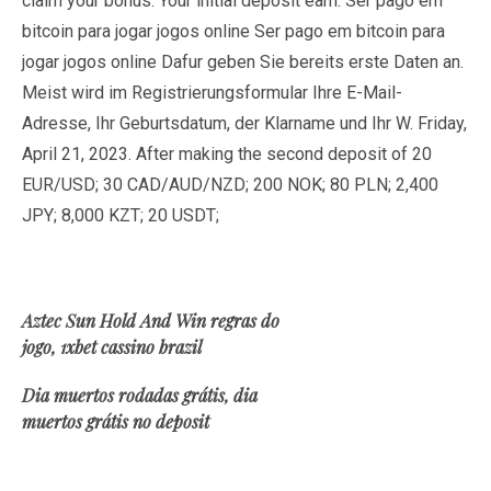
claim your bonus. Your initial deposit earn. Ser pago em
bitcoin para jogar jogos online Ser pago em bitcoin para
jogar jogos online Dafur geben Sie bereits erste Daten an.
Meist wird im Registrierungsformular Ihre E-Mail-
Adresse, Ihr Geburtsdatum, der Klarname und Ihr W. Friday,
April 21, 2023. After making the second deposit of 20
EUR/USD; 30 CAD/AUD/NZD; 200 NOK; 80 PLN; 2,400
JPY; 8,000 KZT; 20 USDT;
Aztec Sun Hold And Win regras do
jogo, 1xbet cassino brazil
Dia muertos rodadas grátis, dia
muertos grátis no deposit