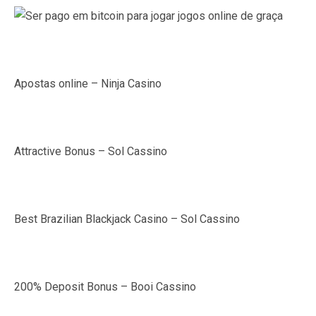
Apostas online – Ninja Casino
Attractive Bonus – Sol Cassino
Best Brazilian Blackjack Casino – Sol Cassino
200% Deposit Bonus – Booi Cassino