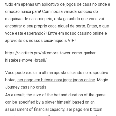
tudo em apenas um aplicativo de jogos de cassino onde a
emocao nunca para! Com nossa variada selecao de
maquinas de caca-niqueis, esta garantido que voce vai
encontrar o seu proprio caca-niquel de sorte. Entao, o que
voce esta esperando?! Entre em nosso cassino online e
aproveite os nossos caca-niqueis VIP!
https://aiartists.pro/alkemors-tower-como-ganhar-
histakes-movel-brasil/
Voce pode excluir a ultima aposta clicando no respectivo
botao,
ser pago em bitcoin para jogar jogos online
.
Magic
Journey cassino grátis
As a result, the size of the bet and duration of the game
can be specified by a player himself, based on an
assessment of financial capacity, ser pago em bitcoin