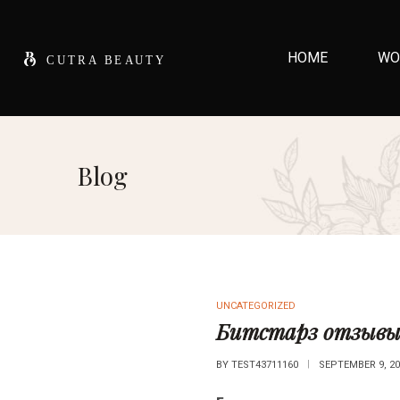
HOME
WO
Blog
UNCATEGORIZED
Битстарз отзывы, bi
BY
TEST43711160
SEPTEMBER 9, 20